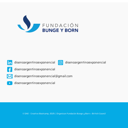
disenoargentinoexponencial
disenoargentinoexponencial
disenoargentinoexponencial
disenoargentinoexponencial@gmail.com
disenoargentinoexponencial
© DAE - Creative Bootcamp, 2025 | Organizan Fundación Bunge y Born + British Council